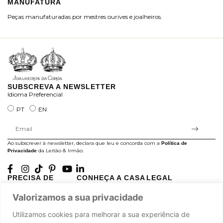
MANUFATURA
M
Peças manufaturadas por mestres ourives e joalheiros.
Jo
ra
SUBSCREVA A NEWSLETTER
Idioma Preferencial
PT
EN
Ao subscrever à newsletter, declara que leu e concorda com a
Política de
da Leitão & Irmão.
Privacidade
PRECISA DE
CONHEÇA A CASA
LEGAL
AJUDA?
LEITÃO
Projectos Apoiados pela
Valorizamos a sua privacidade
A minha conta
História
UE
Cuidado com as Peças
Atelier
Política de Privacidade
Utilizamos cookies para melhorar a sua experiência de
Trocas & Devoluções
Oficinas
Termos e Condições