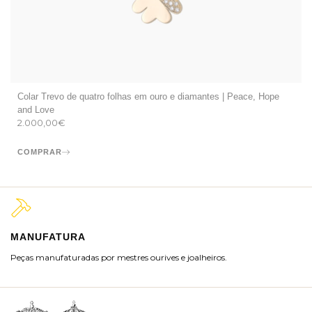
Colar Trevo de quatro folhas em ouro e diamantes | Peace, Hope
and Love
2.000,00
€
COMPRAR
MANUFATURA
M
Peças manufaturadas por mestres ourives e joalheiros.
Jo
ra