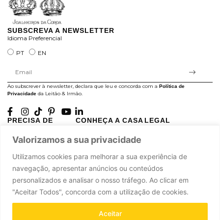
SUBSCREVA A NEWSLETTER
Idioma Preferencial
PT
EN
Ao subscrever à newsletter, declara que leu e concorda com a
Política de
da Leitão & Irmão.
Privacidade
PRECISA DE
CONHEÇA A CASA
LEGAL
AJUDA?
LEITÃO
Projectos Apoiados pela
Valorizamos a sua privacidade
A minha conta
História
UE
Cuidado com as Peças
Atelier
Política de Privacidade
Utilizamos cookies para melhorar a sua experiência de
Trocas & Devoluções
Oficinas
Termos e Condições
navegação, apresentar anúncios ou conteúdos
Perguntas Frequentes
Journal
Livro de Reclamações
personalizados e analisar o nosso tráfego. Ao clicar em
Contacte-nos
Press
"Aceitar Todos", concorda com a utilização de cookies.
Carreiras
Parcerias
Aceitar