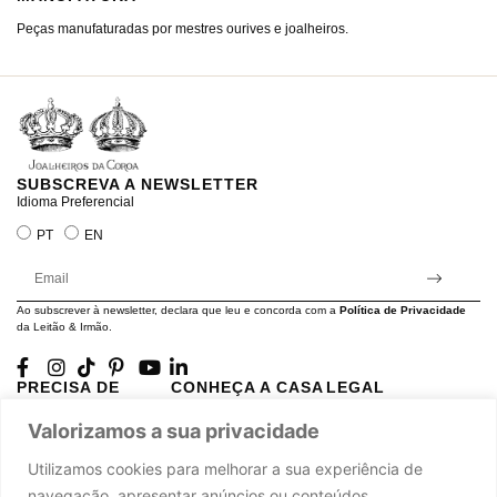
Peças manufaturadas por mestres ourives e joalheiros.
Jo
ra
SUBSCREVA A NEWSLETTER
Idioma Preferencial
PT
EN
Ao subscrever à newsletter, declara que leu e concorda com a
Política de Privacidade
da Leitão & Irmão.
PRECISA DE
CONHEÇA A CASA
LEGAL
AJUDA?
LEITÃO
Projectos Apoiados pela
Valorizamos a sua privacidade
A minha conta
História
UE
Cuidado com as Peças
Atelier
Política de Privacidade
Utilizamos cookies para melhorar a sua experiência de
Trocas & Devoluções
Oficinas
Termos e Condições
navegação, apresentar anúncios ou conteúdos