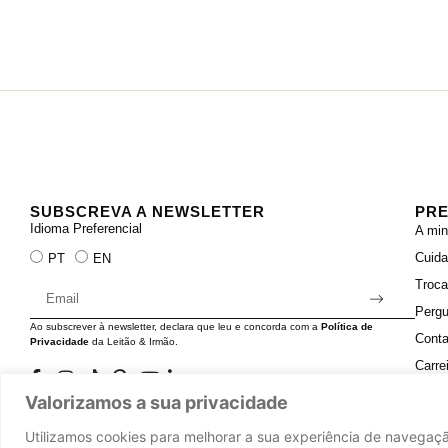
SUBSCREVA A NEWSLETTER
PRE
Idioma Preferencial
A min
Cuid
PT
EN
Troc
Pergu
Ao subscrever à newsletter, declara que leu e concorda com a
Política de
Conta
Privacidade
da Leitão & Irmão.
Carre
Valorizamos a sua privacidade
Utilizamos cookies para melhorar a sua experiência de navegaçã