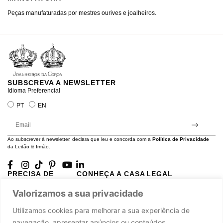
Peças manufaturadas por mestres ourives e joalheiros.
Jo
ra
SUBSCREVA A NEWSLETTER
Idioma Preferencial
PT
EN
Ao subscrever à newsletter, declara que leu e concorda com a
Política de Privacidade
da Leitão & Irmão.
PRECISA DE
CONHEÇA A CASA
LEGAL
AJUDA?
LEITÃO
Projectos Apoiados pela
Valorizamos a sua privacidade
A minha conta
História
UE
Cuidado com as Peças
Atelier
Política de Privacidade
Utilizamos cookies para melhorar a sua experiência de
Trocas & Devoluções
Oficinas
Termos e Condições
navegação, apresentar anúncios ou conteúdos