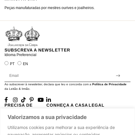
Peças manufaturadas por mestres ourives e joalheiros.
Jo
ra
SUBSCREVA A NEWSLETTER
Idioma Preferencial
PT
EN
Ao subscrever à newsletter, declara que leu e concorda com a
Política de Privacidade
da Leitão & Irmão.
PRECISA DE
CONHEÇA A CASA
LEGAL
AJUDA?
LEITÃO
Projectos Apoiados pela
Valorizamos a sua privacidade
A minha conta
História
UE
Cuidado com as Peças
Atelier
Política de Privacidade
Utilizamos cookies para melhorar a sua experiência de
Trocas & Devoluções
Oficinas
Termos e Condições
navegação, apresentar anúncios ou conteúdos