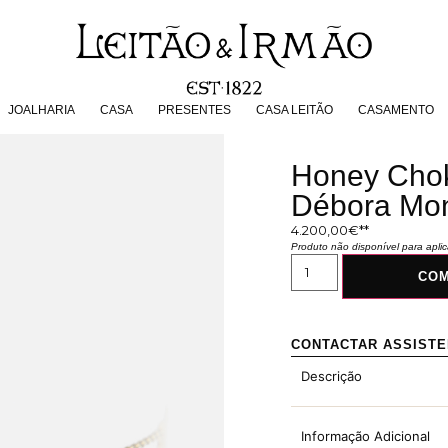
JOALHARIA
CASA
PRESENTES
CASA LEITÃO
CASAMENT
JOALHARIA
CASA
PRESENTES
CASA LEITÃO
CASAMENTO
Honey Chok
Débora Mo
4.200,00
€
Produto não disponível para apl
CO
CONTACTAR ASSIST
Descrição
Informação Adicional