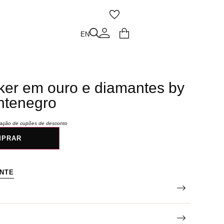
O
EN
EN
er em ouro e diamantes by
ntenegro
icação de cupões de desconto
MPRAR
ENTE