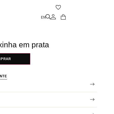
O
EN
EN
ixinha em prata
MPRAR
ENTE