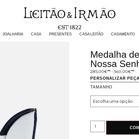
JOALHARIA
CASA
PRESENTES
CASA LEITÃO
CASAMENT
JOALHARIA
CASA
PRESENTES
CASA LEITÃO
CASAMENTO
Medalha de
Nossa Sen
285,00
€
-
540,00
€
PERSONALIZAR PEÇ
TAMANHO
CO