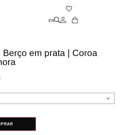
O
EN
EN
 Berço em prata | Coroa
hora
A
MPRAR