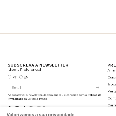
SUBSCREVA A NEWSLETTER
PRE
Idioma Preferencial
A mi
Cuid
PT
EN
Troc
Perg
Ao subscrever à newsletter, declara que leu e concorda com a
Política de
Cont
da Leitão & Irmão.
Privacidade
Carre
Valorizamos a sua privacidade