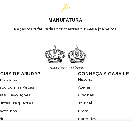
MANUFATURA
Peças manufaturadas por mestres ourives e joalheiros.
CISA DE AJUDA?
CONHEÇA A CASA LE
nha conta
História
ado com as Peças
Atelier
as & Devoluções
Oficinas
untas Frequentes
Journal
acte-nos
Press
iras
Parcerias