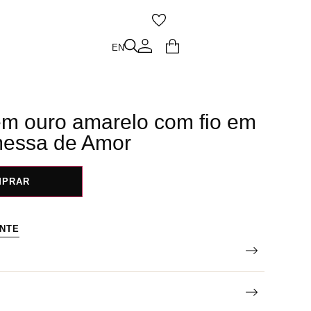
O
EN
EN
m ouro amarelo com fio em
messa de Amor
MPRAR
ENTE