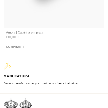
Amora | Caixinha em prata
190,00
€
COMPRAR
MANUFATURA
M
Peças manufaturadas por mestres ourives e joalheiros.
Jo
ra