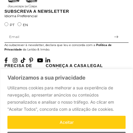
SUBSCREVA A NEWSLETTER
Idioma Preferencial
PT
EN
Ao subscrever à newsletter, declara que leu e concorda com a
Política de
da Leitão & Irmão.
Privacidade
PRECISA DE
CONHEÇA A CASA
LEGAL
AJUDA?
LEITÃO
Projectos Apoiados pela
A minha conta
História
Valorizamos a sua privacidade
UE
Cuidado com as Peças
Atelier
Política de Privacidade
Utilizamos cookies para melhorar a sua experiência de
Trocas & Devoluções
Oficinas
Termos e Condições
navegação, apresentar anúncios ou conteúdos
Perguntas Frequentes
Journal
Livro de Reclamações
personalizados e analisar o nosso tráfego. Ao clicar em
Contacte-nos
Press
"Aceitar Todos", concorda com a utilização de cookies.
Carreiras
Parcerias
Aceitar