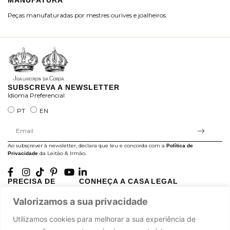
Peças manufaturadas por mestres ourives e joalheiros.
Jo
ra
SUBSCREVA A NEWSLETTER
Idioma Preferencial
PT
EN
Ao subscrever à newsletter, declara que leu e concorda com a
Política de
da Leitão & Irmão.
Privacidade
PRECISA DE
CONHEÇA A CASA
LEGAL
AJUDA?
LEITÃO
Projectos Apoiados pela
Valorizamos a sua privacidade
A minha conta
História
UE
Cuidado com as Peças
Atelier
Política de Privacidade
Utilizamos cookies para melhorar a sua experiência de
Trocas & Devoluções
Oficinas
Termos e Condições