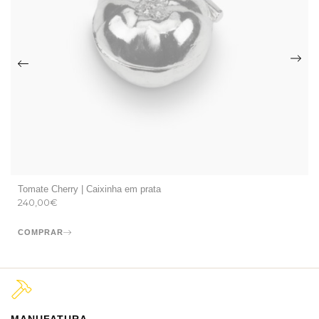
Tomate Cherry | Caixinha em prata
240,00
€
COMPRAR
MANUFATURA
M