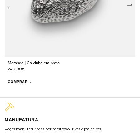
Morango | Caixinha em prata
240,00
€
COMPRAR
MANUFATURA
M
Peças manufaturadas por mestres ourives e joalheiros.
Jo
ra