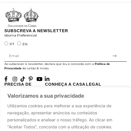
SUBSCREVA A NEWSLETTER
Idioma Preferencial
PT
EN
Ao subscrever à newsletter, declara que leu e concorda com a
Política de
da Leitão & Irmão.
Privacidade
PRECISA DE
CONHEÇA A CASA
LEGAL
AJUDA?
LEITÃO
Projectos Apoiados pela
Valorizamos a sua privacidade
A minha conta
História
UE
Cuidado com as Peças
Atelier
Política de Privacidade
Utilizamos cookies para melhorar a sua experiência de
Trocas & Devoluções
Oficinas
Termos e Condições
navegação, apresentar anúncios ou conteúdos
Perguntas Frequentes
Journal
Livro de Reclamações
personalizados e analisar o nosso tráfego. Ao clicar em
Contacte-nos
Press
"Aceitar Todos", concorda com a utilização de cookies.