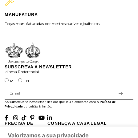
MANUFATURA
M
Peças manufaturadas por mestres ourives e joalheiros.
Jo
ra
SUBSCREVA A NEWSLETTER
Idioma Preferencial
PT
EN
Ao subscrever à newsletter, declara que leu e concorda com a
Política de
da Leitão & Irmão.
Privacidade
PRECISA DE
CONHEÇA A CASA
LEGAL
AJUDA?
LEITÃO
Projectos Apoiados pela
Valorizamos a sua privacidade
A minha conta
História
UE