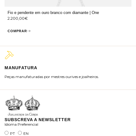
Fio e pendente em ouro branco com diamante | One
2.200,00
€
COMPRAR
MANUFATURA
M
Peças manufaturadas por mestres ourives e joalheiros.
Jo
ra
SUBSCREVA A NEWSLETTER
Idioma Preferencial
PT
EN