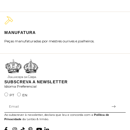
MANUFATURA
M
Peças manufaturadas por mestres ourives e joalheiros.
Jo
ra
SUBSCREVA A NEWSLETTER
Idioma Preferencial
PT
EN
Ao subscrever à newsletter, declara que leu e concorda com a
Política de
da Leitão & Irmão.
Privacidade