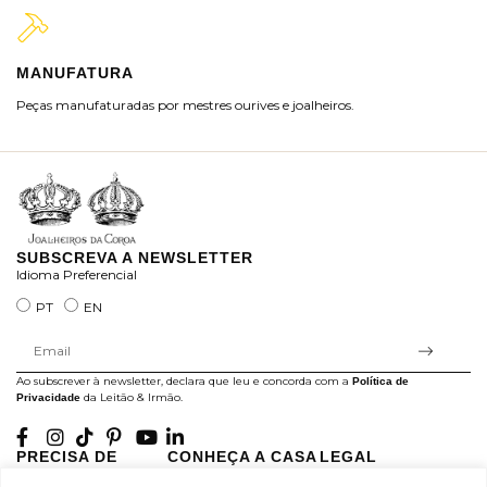
MANUFATURA
M
Peças manufaturadas por mestres ourives e joalheiros.
Jo
ra
SUBSCREVA A NEWSLETTER
Idioma Preferencial
PT
EN
Ao subscrever à newsletter, declara que leu e concorda com a
Política de
da Leitão & Irmão.
Privacidade
PRECISA DE
CONHEÇA A CASA
LEGAL
AJUDA?
LEITÃO
Projectos Apoiados pela