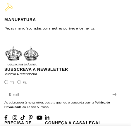
MANUFATURA
M
Peças manufaturadas por mestres ourives e joalheiros.
Jo
ra
SUBSCREVA A NEWSLETTER
Idioma Preferencial
PT
EN
Ao subscrever à newsletter, declara que leu e concorda com a
Política de
da Leitão & Irmão.
Privacidade
PRECISA DE
CONHEÇA A CASA
LEGAL
AJUDA?
LEITÃO
Projectos Apoiados pela