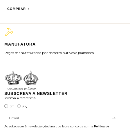
COMPRAR
MANUFATURA
M
Peças manufaturadas por mestres ourives e joalheiros.
Jo
ra
SUBSCREVA A NEWSLETTER
Idioma Preferencial
PT
EN
Ao subscrever à newsletter, declara que leu e concorda com a
Política de