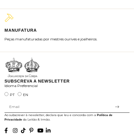
MANUFATURA
M
Peças manufaturadas por mestres ourives e joalheiros.
Jo
ra
SUBSCREVA A NEWSLETTER
Idioma Preferencial
PT
EN
Ao subscrever à newsletter, declara que leu e concorda com a
Política de
da Leitão & Irmão.
Privacidade