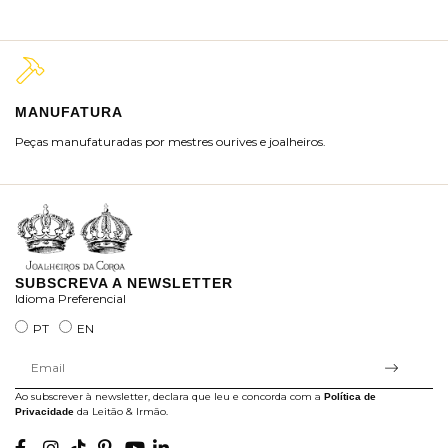
MANUFATURA
M
Peças manufaturadas por mestres ourives e joalheiros.
Jo
ra
SUBSCREVA A NEWSLETTER
Idioma Preferencial
PT
EN
Ao subscrever à newsletter, declara que leu e concorda com a
Política de
da Leitão & Irmão.
Privacidade