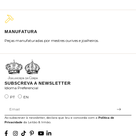
MANUFATURA
M
Peças manufaturadas por mestres ourives e joalheiros.
Jo
ra
SUBSCREVA A NEWSLETTER
Idioma Preferencial
PT
EN
Ao subscrever à newsletter, declara que leu e concorda com a
Política de
da Leitão & Irmão.
Privacidade