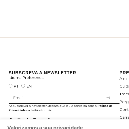
SUBSCREVA A NEWSLETTER
PRE
Idioma Preferencial
A mi
Cuid
PT
EN
Troc
Perg
Ao subscrever à newsletter, declara que leu e concorda com a
Política de
Cont
da Leitão & Irmão.
Privacidade
Carre
Valorizamos a sua privacidade