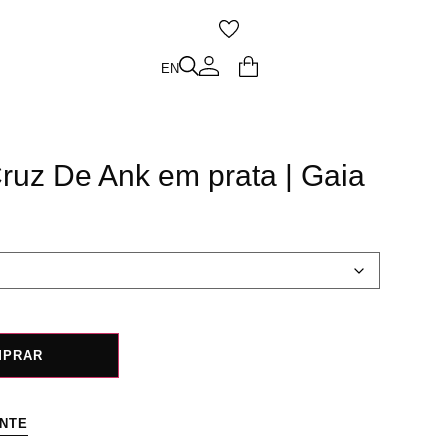
O
EN
EN
ruz De Ank em prata | Gaia
MPRAR
ENTE