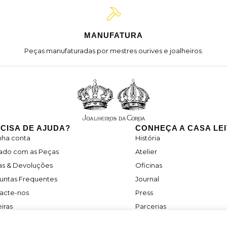
MANUFATURA
Peças manufaturadas por mestres ourives e joalheiros.
CISA DE AJUDA?
CONHEÇA A CASA LE
nha conta
História
ado com as Peças
Atelier
as & Devoluções
Oficinas
untas Frequentes
Journal
acte-nos
Press
iras
Parcerias