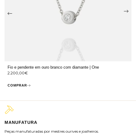
Fio e pendente em ouro branco com diamante | One
2.200,00
€
COMPRAR
MANUFATURA
M
Peças manufaturadas por mestres ourives e joalheiros.
Jo