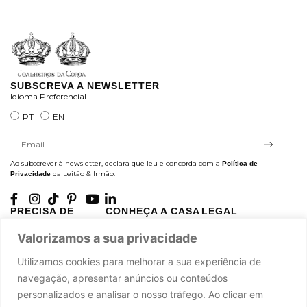
ra
SUBSCREVA A NEWSLETTER
Idioma Preferencial
PT
EN
Ao subscrever à newsletter, declara que leu e concorda com a
Política de
da Leitão & Irmão.
Privacidade
PRECISA DE
CONHEÇA A CASA
LEGAL
AJUDA?
LEITÃO
Projectos Apoiados pela
Valorizamos a sua privacidade
A minha conta
História
UE
Cuidado com as Peças
Atelier
Política de Privacidade
Utilizamos cookies para melhorar a sua experiência de
Trocas & Devoluções
Oficinas
Termos e Condições
navegação, apresentar anúncios ou conteúdos
Perguntas Frequentes
Journal
Livro de Reclamações
personalizados e analisar o nosso tráfego. Ao clicar em
Contacte-nos
Press