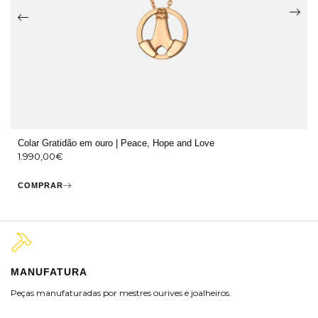
Colar Gratidão em ouro | Peace, Hope and Love
1.990,00
€
COMPRAR
MANUFATURA
M
Peças manufaturadas por mestres ourives e joalheiros.
Jo
ra