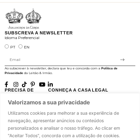
SUBSCREVA A NEWSLETTER
Idioma Preferencial
PT
EN
Ao subscrever à newsletter, declara que leu e concorda com a
Política de
da Leitão & Irmão.
Privacidade
PRECISA DE
CONHEÇA A CASA
LEGAL
AJUDA?
LEITÃO
Projectos Apoiados pela
Valorizamos a sua privacidade
A minha conta
História
UE
Cuidado com as Peças
Atelier
Política de Privacidade
Utilizamos cookies para melhorar a sua experiência de
Trocas & Devoluções
Oficinas
Termos e Condições
navegação, apresentar anúncios ou conteúdos
Perguntas Frequentes
Journal
Livro de Reclamações
personalizados e analisar o nosso tráfego. Ao clicar em
Contacte-nos
Press
"Aceitar Todos", concorda com a utilização de cookies.