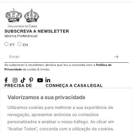
SUBSCREVA A NEWSLETTER
Idioma Preferencial
PT
EN
Ao subscrever à newsletter, declara que leu e concorda com a
Política de
da Leitão & Irmão.
Privacidade
PRECISA DE
CONHEÇA A CASA
LEGAL
AJUDA?
LEITÃO
Projectos Apoiados pela
Valorizamos a sua privacidade
A minha conta
História
UE
Cuidado com as Peças
Atelier
Política de Privacidade
Utilizamos cookies para melhorar a sua experiência de
Trocas & Devoluções
Oficinas
Termos e Condições
navegação, apresentar anúncios ou conteúdos
Perguntas Frequentes
Journal
Livro de Reclamações
personalizados e analisar o nosso tráfego. Ao clicar em
Contacte-nos
Press
"Aceitar Todos", concorda com a utilização de cookies.