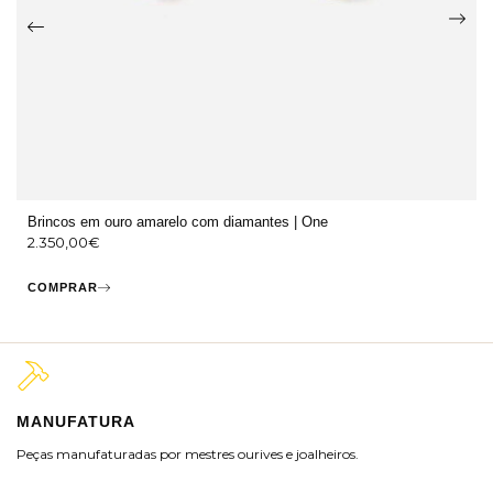
Brincos em ouro amarelo com diamantes | One
2.350,00
€
COMPRAR
MANUFATURA
M
Peças manufaturadas por mestres ourives e joalheiros.
Jo
ra