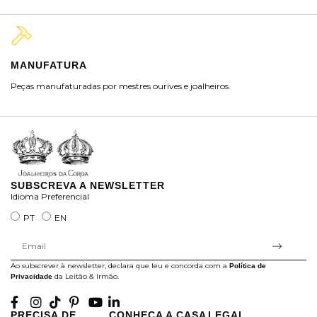
MANUFATURA
M
Peças manufaturadas por mestres ourives e joalheiros.
Jo
ra
SUBSCREVA A NEWSLETTER
Idioma Preferencial
PT
EN
Ao subscrever à newsletter, declara que leu e concorda com a
Política de
da Leitão & Irmão.
Privacidade
PRECISA DE
CONHEÇA A CASA
LEGAL