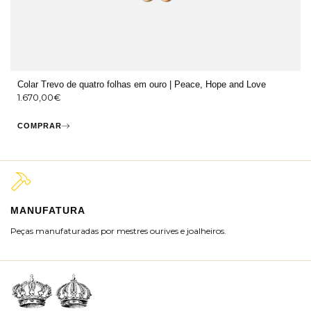
Colar Trevo de quatro folhas em ouro | Peace, Hope and Love
1.670,00
€
COMPRAR
MANUFATURA
M
Peças manufaturadas por mestres ourives e joalheiros.
Jo
ra