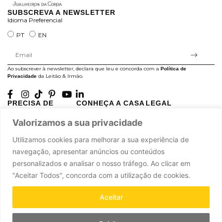
SUBSCREVA A NEWSLETTER
Idioma Preferencial
PT
EN
Ao subscrever à newsletter, declara que leu e concorda com a
Política de
da Leitão & Irmão.
Privacidade
PRECISA DE
CONHEÇA A CASA
LEGAL
AJUDA?
LEITÃO
Projectos Apoiados pela
Valorizamos a sua privacidade
A minha conta
História
UE
Cuidado com as Peças
Atelier
Política de Privacidade
Utilizamos cookies para melhorar a sua experiência de
Trocas & Devoluções
Oficinas
Termos e Condições
navegação, apresentar anúncios ou conteúdos
Perguntas Frequentes
Journal
Livro de Reclamações
personalizados e analisar o nosso tráfego. Ao clicar em
Contacte-nos
Press
"Aceitar Todos", concorda com a utilização de cookies.
Carreiras
Parcerias
Aceitar