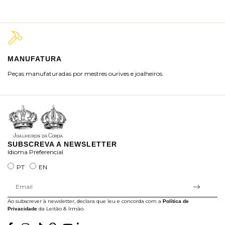
MANUFATURA
M
Peças manufaturadas por mestres ourives e joalheiros.
Jo
ra
SUBSCREVA A NEWSLETTER
Idioma Preferencial
PT
EN
Ao subscrever à newsletter, declara que leu e concorda com a
Política de
da Leitão & Irmão.
Privacidade