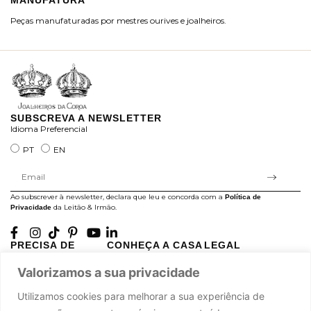
Peças manufaturadas por mestres ourives e joalheiros.
Jo
ra
SUBSCREVA A NEWSLETTER
Idioma Preferencial
PT
EN
Ao subscrever à newsletter, declara que leu e concorda com a
Política de
da Leitão & Irmão.
Privacidade
PRECISA DE
CONHEÇA A CASA
LEGAL
AJUDA?
LEITÃO
Projectos Apoiados pela
Valorizamos a sua privacidade
A minha conta
História
UE
Cuidado com as Peças
Atelier
Política de Privacidade
Utilizamos cookies para melhorar a sua experiência de
Trocas & Devoluções
Oficinas
Termos e Condições