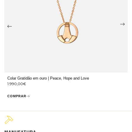
Colar Gratidão em ouro | Peace, Hope and Love
1.990,00
€
COMPRAR
MANUFATURA
M