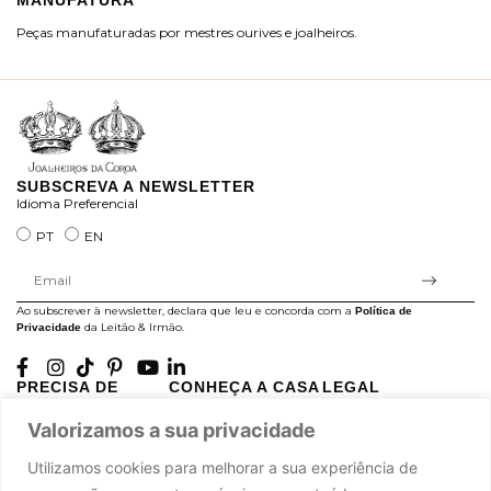
MANUFATURA
M
Peças manufaturadas por mestres ourives e joalheiros.
Jo
ra
SUBSCREVA A NEWSLETTER
Idioma Preferencial
PT
EN
Ao subscrever à newsletter, declara que leu e concorda com a
Política de
da Leitão & Irmão.
Privacidade
PRECISA DE
CONHEÇA A CASA
LEGAL
AJUDA?
LEITÃO
Projectos Apoiados pela
Valorizamos a sua privacidade
A minha conta
História
UE
Cuidado com as Peças
Atelier
Política de Privacidade
Utilizamos cookies para melhorar a sua experiência de
Trocas & Devoluções
Oficinas
Termos e Condições