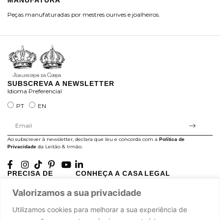
MANUFATURA
M
Peças manufaturadas por mestres ourives e joalheiros.
Jo
ra
SUBSCREVA A NEWSLETTER
Idioma Preferencial
PT
EN
Ao subscrever à newsletter, declara que leu e concorda com a
Política de
da Leitão & Irmão.
Privacidade
PRECISA DE
CONHEÇA A CASA
LEGAL
AJUDA?
LEITÃO
Projectos Apoiados pela
Valorizamos a sua privacidade
A minha conta
História
UE
Cuidado com as Peças
Atelier
Política de Privacidade
Utilizamos cookies para melhorar a sua experiência de
Trocas & Devoluções
Oficinas
Termos e Condições