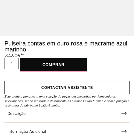
Pulseira contas em ouro rosa e macramé azul
marinho
355,00
€
COMPRAR
CONTACTAR ASSISTENTE
Este produto pertence a uma seleção de peças desenvolvidas por fornecedores
selecionados, sendo realizada externamente às oficinas Leitão & Irmão e sem o punção e
assinatura de fabricante Leitão & Irmão.
Descrição
Informação Adicional