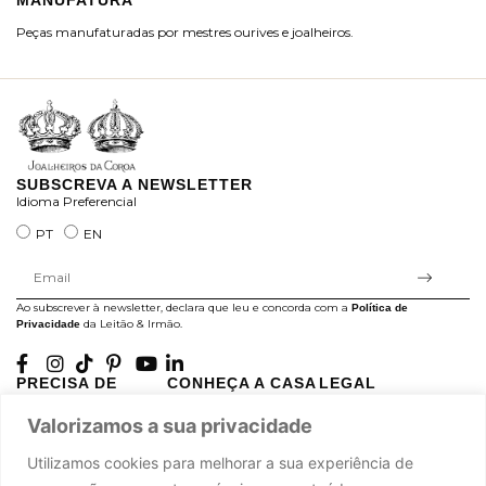
MANUFATURA
M
Peças manufaturadas por mestres ourives e joalheiros.
Jo
ra
SUBSCREVA A NEWSLETTER
Idioma Preferencial
PT
EN
Ao subscrever à newsletter, declara que leu e concorda com a
Política de
da Leitão & Irmão.
Privacidade
PRECISA DE
CONHEÇA A CASA
LEGAL
AJUDA?
LEITÃO
Projectos Apoiados pela
Valorizamos a sua privacidade
A minha conta
História
UE
Cuidado com as Peças
Atelier
Política de Privacidade
Utilizamos cookies para melhorar a sua experiência de
Trocas & Devoluções
Oficinas
Termos e Condições