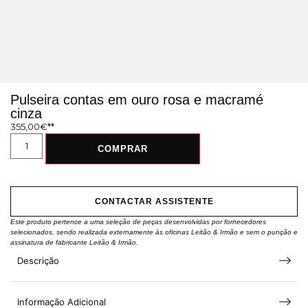
Pulseira contas em ouro rosa e macramé
cinza
355,00
€
COMPRAR
CONTACTAR ASSISTENTE
Este produto pertence a uma seleção de peças desenvolvidas por fornecedores
selecionados, sendo realizada externamente às oficinas Leitão & Irmão e sem o punção e
assinatura de fabricante Leitão & Irmão.
Descrição
Informação Adicional