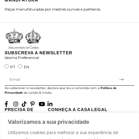
MANUFATURA
M
Peças manufaturadas por mestres ourives e joalheiros.
Jo
ra
SUBSCREVA A NEWSLETTER
Idioma Preferencial
PT
EN
Ao subscrever à newsletter, declara que leu e concorda com a
Política de
da Leitão & Irmão.
Privacidade
PRECISA DE
CONHEÇA A CASA
LEGAL
AJUDA?
LEITÃO
Projectos Apoiados pela
Valorizamos a sua privacidade
A minha conta
História
UE
Cuidado com as Peças
Atelier
Política de Privacidade
Utilizamos cookies para melhorar a sua experiência de
Trocas & Devoluções
Oficinas
Termos e Condições