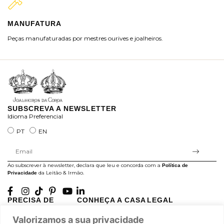
MANUFATURA
M
Peças manufaturadas por mestres ourives e joalheiros.
Jo
ra
SUBSCREVA A NEWSLETTER
Idioma Preferencial
PT
EN
Ao subscrever à newsletter, declara que leu e concorda com a
Política de
da Leitão & Irmão.
Privacidade
PRECISA DE
CONHEÇA A CASA
LEGAL
AJUDA?
LEITÃO
Projectos Apoiados pela
Valorizamos a sua privacidade
A minha conta
História
UE