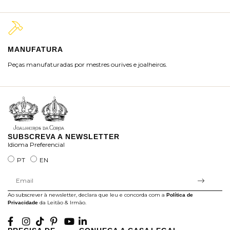
MANUFATURA
M
Peças manufaturadas por mestres ourives e joalheiros.
Jo
ra
SUBSCREVA A NEWSLETTER
Idioma Preferencial
PT
EN
Ao subscrever à newsletter, declara que leu e concorda com a
Política de
da Leitão & Irmão.
Privacidade