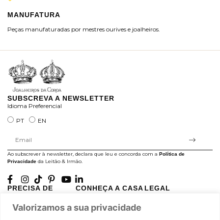
MANUFATURA
M
Peças manufaturadas por mestres ourives e joalheiros.
Jo
ra
SUBSCREVA A NEWSLETTER
Idioma Preferencial
PT
EN
Ao subscrever à newsletter, declara que leu e concorda com a
Política de
da Leitão & Irmão.
Privacidade
PRECISA DE
CONHEÇA A CASA
LEGAL
AJUDA?
LEITÃO
Projectos Apoiados pela
Valorizamos a sua privacidade
A minha conta
História
UE
Cuidado com as Peças
Atelier
Política de Privacidade