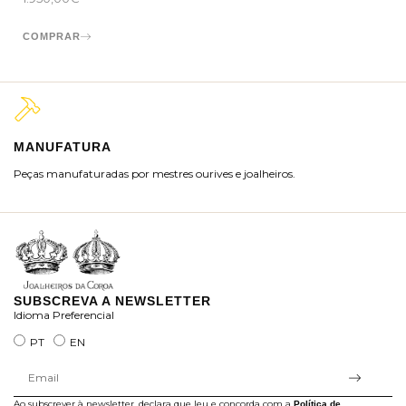
COMPRAR
MANUFATURA
M
Peças manufaturadas por mestres ourives e joalheiros.
Jo
ra
SUBSCREVA A NEWSLETTER
Idioma Preferencial
PT
EN
Ao subscrever à newsletter, declara que leu e concorda com a
Política de