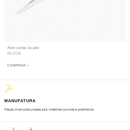
Abre cartas lacado
50,00
€
COMPRAR
MANUFATURA
M
Peças manufaturadas por mestres ourives e joalheiros.
Jo
ra