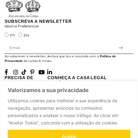
SUBSCREVA A NEWSLETTER
Idioma Preferencial
PT
EN
Ao subscrever à newsletter, declara que leu e concorda com a
Política de
da Leitão & Irmão.
Privacidade
PRECISA DE
CONHEÇA A CASA
LEGAL
AJUDA?
LEITÃO
Projectos Apoiados pela
A minha conta
História
Valorizamos a sua privacidade
UE
Cuidado com as Peças
Atelier
Política de Privacidade
Utilizamos cookies para melhorar a sua experiência de
Trocas & Devoluções
Oficinas
Termos e Condições
navegação, apresentar anúncios ou conteúdos
Perguntas Frequentes
Journal
Livro de Reclamações
personalizados e analisar o nosso tráfego. Ao clicar em
Contacte-nos
Press
"Aceitar Todos", concorda com a utilização de cookies.
Carreiras
Parcerias
Aceitar