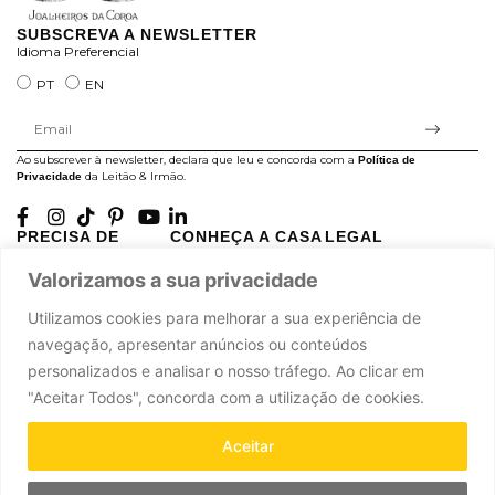
SUBSCREVA A NEWSLETTER
Idioma Preferencial
PT
EN
Ao subscrever à newsletter, declara que leu e concorda com a
Política de
da Leitão & Irmão.
Privacidade
PRECISA DE
CONHEÇA A CASA
LEGAL
AJUDA?
LEITÃO
Projectos Apoiados pela
Valorizamos a sua privacidade
A minha conta
História
UE
Cuidado com as Peças
Atelier
Política de Privacidade
Utilizamos cookies para melhorar a sua experiência de
Trocas & Devoluções
Oficinas
Termos e Condições
navegação, apresentar anúncios ou conteúdos
Perguntas Frequentes
Journal
Livro de Reclamações
personalizados e analisar o nosso tráfego. Ao clicar em
Contacte-nos
Press
"Aceitar Todos", concorda com a utilização de cookies.
Carreiras
Parcerias
Aceitar