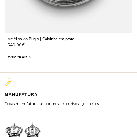
Amêijoa do Bugio | Caixinha em prata
340,00
€
COMPRAR
MANUFATURA
M
Peças manufaturadas por mestres ourives e joalheiros.
Jo
ra