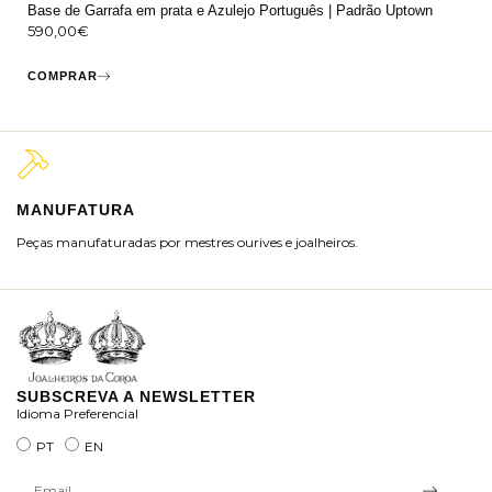
Base de Garrafa em prata e Azulejo Português | Padrão Uptown
590,00
€
COMPRAR
MANUFATURA
M
Peças manufaturadas por mestres ourives e joalheiros.
Jo
ra
SUBSCREVA A NEWSLETTER
Idioma Preferencial
PT
EN