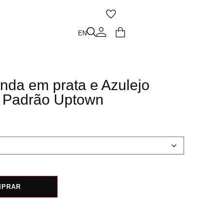
O
EN
EN
nda em prata e Azulejo
| Padrão Uptown
MPRAR