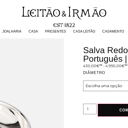
JOALHARIA
CASA
PRESENTES
CASA LEITÃO
CASAMENT
JOALHARIA
CASA
PRESENTES
CASA LEITÃO
CASAMENTO
Salva Redo
Português 
430,00
€
-
4.950,00
€
DIÂMETRO
CO