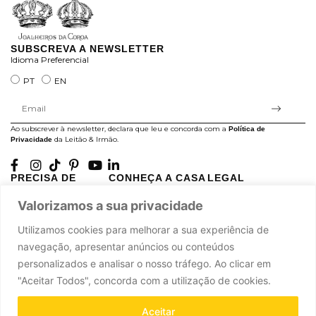
SUBSCREVA A NEWSLETTER
Idioma Preferencial
PT
EN
Ao subscrever à newsletter, declara que leu e concorda com a
Política de
da Leitão & Irmão.
Privacidade
PRECISA DE
CONHEÇA A CASA
LEGAL
AJUDA?
LEITÃO
Projectos Apoiados pela
Valorizamos a sua privacidade
A minha conta
História
UE
Cuidado com as Peças
Atelier
Política de Privacidade
Utilizamos cookies para melhorar a sua experiência de
Trocas & Devoluções
Oficinas
Termos e Condições
navegação, apresentar anúncios ou conteúdos
Perguntas Frequentes
Journal
Livro de Reclamações
personalizados e analisar o nosso tráfego. Ao clicar em
Contacte-nos
Press
"Aceitar Todos", concorda com a utilização de cookies.
Carreiras
Parcerias
Aceitar