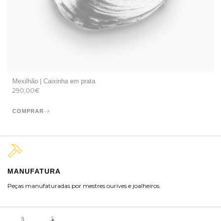
Mexilhão | Caixinha em prata
290,00
€
COMPRAR
MANUFATURA
M
Peças manufaturadas por mestres ourives e joalheiros.
Jo
ra