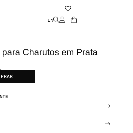
O
EN
EN
 para Charutos em Prata
A
MPRAR
ENTE