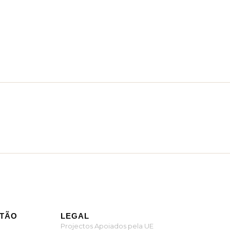
ITÃO
LEGAL
Projectos Apoiados pela UE