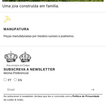
Uma joia construída em família.
MANUFATURA
M
Peças manufaturadas por mestres ourives e joalheiros.
Jo
ra
SUBSCREVA A NEWSLETTER
Idioma Preferencial
PT
EN
Ao subscrever à newsletter, declara que leu e concorda com a
Política de Privacidade
da Leitão & Irmão.