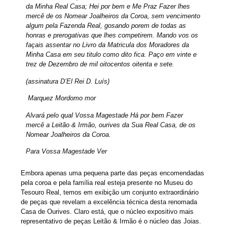
da Minha Real Casa; Hei por bem e Me Praz Fazer lhes
mercê de os Nomear Joalheiros da Coroa, sem vencimento
algum pela Fazenda Real, gosando porem de todas as
honras e prerogativas que lhes competirem. Mando vos os
façais assentar no Livro da Matricula dos Moradores da
Minha Casa em seu titulo como dito fica. Paço em vinte e
trez de Dezembro de mil oitocentos oitenta e sete.
(assinatura D’El Rei D. Luís)
Marquez Mordomo mor
Alvará pelo qual Vossa Magestade Há por bem Fazer
mercê a Leitão & Irmão, ourives da Sua Real Casa, de os
Nomear Joalheiros da Coroa.
Para Vossa Magestade Ver
Embora apenas uma pequena parte das peças encomendadas
pela coroa e pela família real esteja presente no Museu do
Tesouro Real, temos em exibição um conjunto extraordinário
de peças que revelam a excelência técnica desta renomada
Casa de Ourives. Claro está, que o núcleo expositivo mais
representativo de peças Leitão & Irmão é o núcleo das Joias.