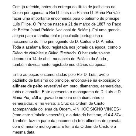
Com já referido, antes da entrega do título de joalheiros da
Coroa portuguesa, o Rei D. Luís e a Rainha D. Maria Pia vão
fazer uma importante encomenda para o batismo do príncipe
Luís Filipe. O Príncipe nasce a 21 de março de 1887 no Paço
de Belém (atual Palácio Nacional de Belém). Foi uma grande
alegria para a família real e população portuguesa o
nascimento do filho primogénito de D. Carlos e D. Amélia.
Toda a azáfama ficou registada nos jornais da época, como o
Diário de Notícias
e
Diário Illustrado
. O batizado solene
decorreu a 14 de abril, na capela do Palácio da Ajuda.,
também devidamente registado nos diários da época.
Entre as peças encomendadas pelo Rei D. Luís, avô e
padrinho de batismo do príncipe, encontra-se na exposição o
alfinete de peito reversível
em ouro, diamantes, esmeraldas,
rubis e esmalte. Este apresenta o monograma de D. Luís e D.
Maria Pia, «ML», gravado no ouro com diamantes e
esmeraldas, e, no verso, a Cruz da Ordem de Cristo
acompanhada do lema da Ordem, «IN HOC SIGNO VINCES»
(com este símbolo vencerás), e a data do batismo, «14-4-87».
Também fazem parte da encomenda três alfinetes de gravata
com o mesmo monograma, o lema da Ordem de Cristo e a
mesma data.