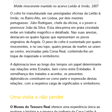
Molde rinoceronte mantido no acervo Leitão & Irmão, 1907
O cofre foi manufaturado nas prestigiadas oficinas da Leitão &
Irmão, no Bairro Alto, em Lisboa, por dois mestres
portugueses: Júlio Rodrigues, chefe da oficina, e o jovem e
promissor João da Silva. Esta obra-prima em prata cinzelada
exibe um trabalho magnífico e detalhado. Nas suas arestas,
destacam-se quatro figuras que representam os povos
originários de Angola. O peso do cofre é sustentado por quatro
rinocerontes, e no seu topo, quatro presas de marfim se unem
ao centro, encimadas pela Coroa Real, conferindo-lhe um
toque de majestade e simbolismo.
A diplomacia teve ao longo dos tempos um papel determinante
nas relações entre Estados, bem como entre Entidades. À
semelhança dos tratados e acordos, os presentes
diplomáticos constituem-se como parte e expressão destas
relações, com a respetiva carga de significados e simbolismo.
Uma visita a não perder
O Museu do Tesouro Real
oferece uma experiência única ao
explorar a história e a riqueza da joalharia da Casa Leitão &