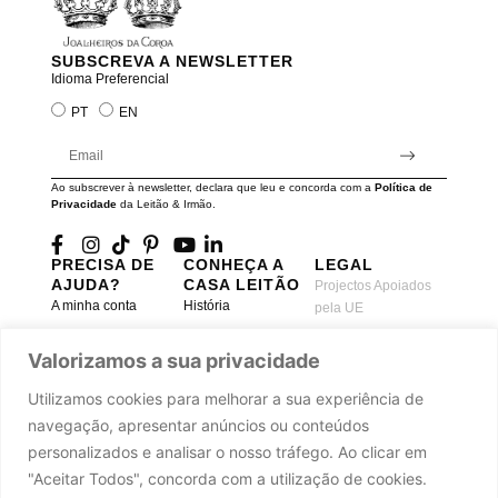
SUBSCREVA A NEWSLETTER
Idioma Preferencial
PT
EN
Ao subscrever à newsletter, declara que leu e concorda com a
Política de
Privacidade
da Leitão & Irmão.
PRECISA DE
CONHEÇA A
LEGAL
AJUDA?
CASA LEITÃO
Projectos Apoiados
A minha conta
História
pela UE
Cuidado com as
Atelier
Política de
Peças
Valorizamos a sua privacidade
Privacidade
Oficinas
Trocas & Devoluções
Termos e Condições
Journal
Utilizamos cookies para melhorar a sua experiência de
Perguntas
Livro de
Press
navegação, apresentar anúncios ou conteúdos
Frequentes
Reclamações
Parcerias
personalizados e analisar o nosso tráfego. Ao clicar em
Contacte-nos
"Aceitar Todos", concorda com a utilização de cookies.
Carreiras