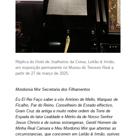
Réplica do título de Joalheiros da Coroa, Leitão & Irmão,
em exposição permanente no Museu do Tesouro Real a
partir de 27 de março de 2025.
Mordomia Mor Secretaria dos Filhamentos
Eu El Rei Faço saber a vós António de Mello, Marquez de
Ficalho, Par do Reino, Conselheiro de Estado effectivo,
Gram Cruz da antiga e muito nobre ordem da Torre de
Espada do lator Lealdade e Mérito da de Nosso Senhor
Jesus Christo e de outras estrangeiras, Gentil Homem da
Minha Real Camara e Meu Mordomo Mor que attentas as
circumstancias, que concorrem em Leitão & Irmão, ourives