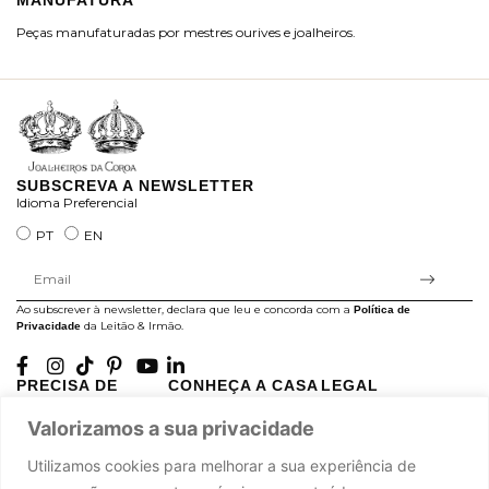
MANUFATURA
M
Peças manufaturadas por mestres ourives e joalheiros.
Jo
ra
SUBSCREVA A NEWSLETTER
Idioma Preferencial
PT
EN
Ao subscrever à newsletter, declara que leu e concorda com a
Política de
da Leitão & Irmão.
Privacidade
PRECISA DE
CONHEÇA A CASA
LEGAL
AJUDA?
LEITÃO
Projectos Apoiados pela
Valorizamos a sua privacidade
A minha conta
História
UE
Cuidado com as Peças
Atelier
Política de Privacidade
Utilizamos cookies para melhorar a sua experiência de
Trocas & Devoluções
Oficinas
Termos e Condições