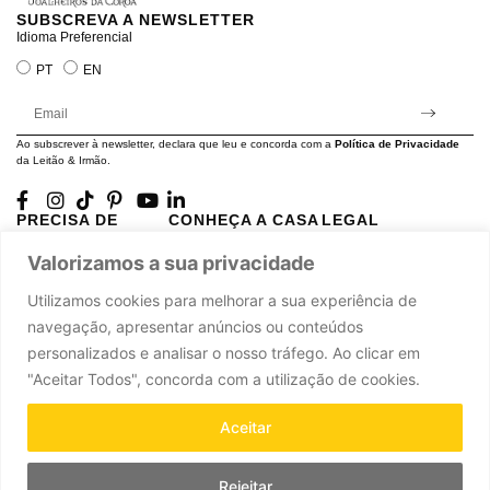
SUBSCREVA A NEWSLETTER
Idioma Preferencial
PT
EN
Ao subscrever à newsletter, declara que leu e concorda com a
Política de Privacidade
da Leitão & Irmão.
PRECISA DE
CONHEÇA A CASA
LEGAL
AJUDA?
LEITÃO
Projectos Apoiados pela
Valorizamos a sua privacidade
A minha conta
História
UE
Cuidado com as Peças
Atelier
Política de Privacidade
Utilizamos cookies para melhorar a sua experiência de
Trocas & Devoluções
Oficinas
Termos e Condições
navegação, apresentar anúncios ou conteúdos
Perguntas Frequentes
Journal
Livro de Reclamações
personalizados e analisar o nosso tráfego. Ao clicar em
Contacte-nos
Press
"Aceitar Todos", concorda com a utilização de cookies.
Carreiras
Parcerias
Aceitar
Rejeitar