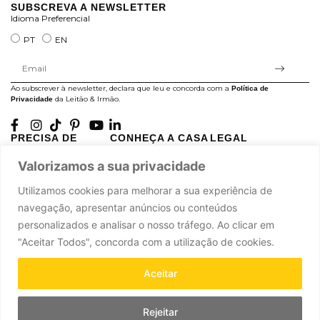
SUBSCREVA A NEWSLETTER
Idioma Preferencial
PT
EN
Ao subscrever à newsletter, declara que leu e concorda com a
Política de
da Leitão & Irmão.
Privacidade
PRECISA DE
CONHEÇA A CASA
LEGAL
AJUDA?
LEITÃO
Projectos Apoiados pela
Valorizamos a sua privacidade
A minha conta
História
UE
Cuidado com as Peças
Atelier
Política de Privacidade
Utilizamos cookies para melhorar a sua experiência de
Trocas & Devoluções
Oficinas
Termos e Condições
navegação, apresentar anúncios ou conteúdos
Perguntas Frequentes
Journal
Livro de Reclamações
personalizados e analisar o nosso tráfego. Ao clicar em
Contacte-nos
Press
"Aceitar Todos", concorda com a utilização de cookies.
Carreiras
Parcerias
Aceitar
Rejeitar