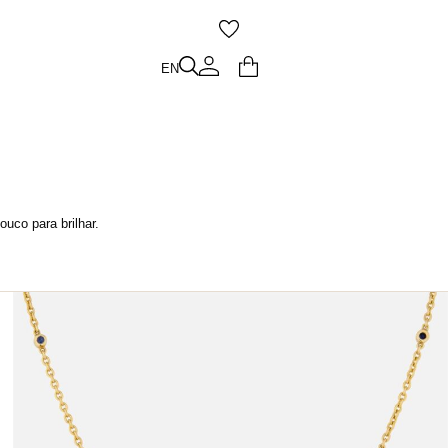
O
EN
EN
uco para brilhar.