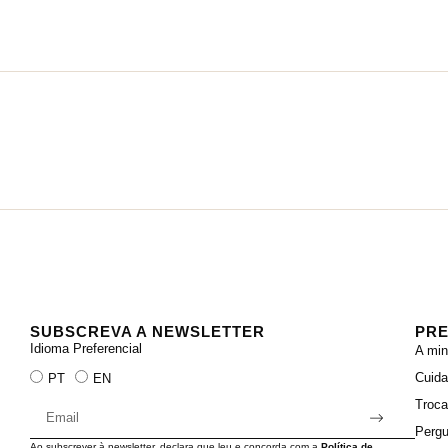
SUBSCREVA A NEWSLETTER
PRE
Idioma Preferencial
A min
Cuid
PT
EN
Troc
Pergu
Ao subscrever à newsletter, declara que leu e concorda com a
Política de